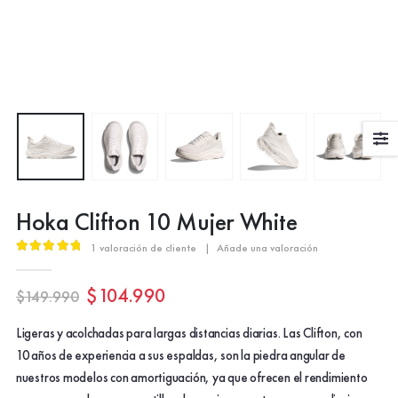
Hoka Clifton 10 Mujer White
1
valoración de cliente
|
Añade una valoración
5.00
out of 5
El
El
$
104.990
$
149.990
precio
precio
original
actual
Ligeras y acolchadas para largas distancias diarias. Las Clifton, con
era:
es:
10 años de experiencia a sus espaldas, son la piedra angular de
$149.990.
$104.990.
nuestros modelos con amortiguación, ya que ofrecen el rendimiento