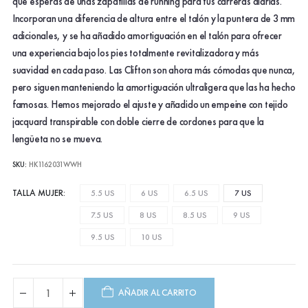
que esperas de unas zapatillas de running para tus carreras diarias.
Incorporan una diferencia de altura entre el talón y la puntera de 3 mm
adicionales, y se ha añadido amortiguación en el talón para ofrecer
una experiencia bajo los pies totalmente revitalizadora y más
suavidad en cada paso. Las Clifton son ahora más cómodas que nunca,
pero siguen manteniendo la amortiguación ultraligera que las ha hecho
famosas. Hemos mejorado el ajuste y añadido un empeine con tejido
jacquard transpirable con doble cierre de cordones para que la
lengüeta no se mueva.
SKU:
HK1162031WWH
TALLA MUJER
5.5 US
6 US
6.5 US
7 US
7.5 US
8 US
8.5 US
9 US
9.5 US
10 US
AÑADIR AL CARRITO