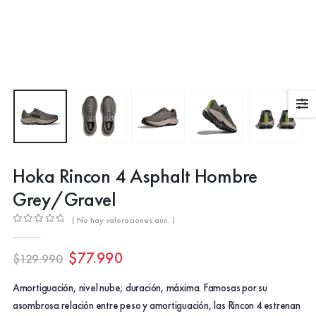
Hoka Rincon 4 Asphalt Hombre
Grey/Gravel
( No hay valoraciones aún. )
0
out of 5
El
El
$
77.990
$
129.990
precio
precio
original
actual
Amortiguación, nivel nube; duración, máxima. Famosas por su
era:
es:
asombrosa relación entre peso y amortiguación, las Rincon 4 estrenan