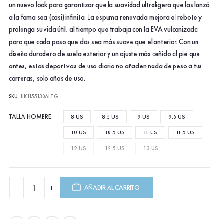
$129.990.
$77.990.
un nuevo look para garantizar que la suavidad ultraligera que las lanzó
a la fama sea (casi) infinita. La espuma renovada mejora el rebote y
prolonga su vida útil, al tiempo que trabaja con la EVA vulcanizada
para que cada paso que das sea más suave que el anterior. Con un
diseño duradero de suela exterior y un ajuste más ceñido al pie que
antes, estas deportivas de uso diario no añaden nada de peso a tus
carreras, solo años de uso.
SKU:
HK1155130ALTG
TALLA HOMBRE
8 US
8.5 US
9 US
9.5 US
10 US
10.5 US
11 US
11.5 US
12 US
12.5 US
13 US
AÑADIR AL CARRITO